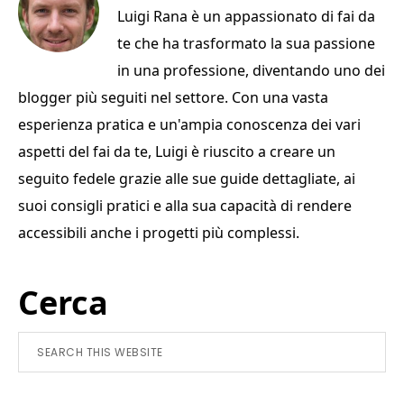
b
r
st
vi
Luigi Rana è un appassionato di fai da
o
di
te che ha trasformato la sua passione
o
in una professione, diventando uno dei
k
blogger più seguiti nel settore. Con una vasta
esperienza pratica e un'ampia conoscenza dei vari
aspetti del fai da te, Luigi è riuscito a creare un
seguito fedele grazie alle sue guide dettagliate, ai
suoi consigli pratici e alla sua capacità di rendere
accessibili anche i progetti più complessi.
Primary
Cerca
Sidebar
Search
this
website