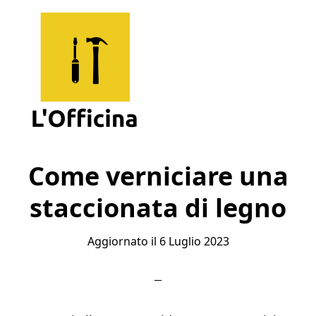
Skip
Skip
Skip
to
to
to
main
primary
footer
content
sidebar
L'Officina
Un
Sito
Come verniciare una
per
staccionata di legno
Imparare
Aggiornato il
6 Luglio 2023