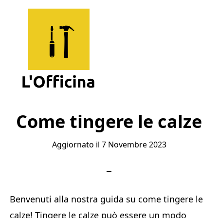
Skip
Skip
Skip
to
to
to
main
primary
footer
content
sidebar
L'Officina
Un
Sito
Come tingere le calze
per
Aggiornato il
7 Novembre 2023
Imparare
Benvenuti alla nostra guida su come tingere le
calze! Tingere le calze può essere un modo