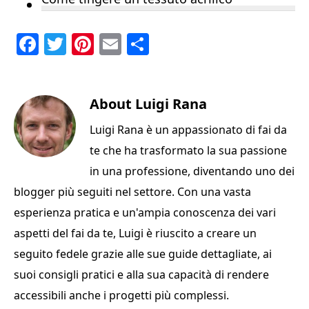
F
T
Pi
E
C
a
w
n
m
o
c
it
te
ai
n
e
te
About
re
l
Luigi Rana
di
b
r
st
vi
Luigi Rana è un appassionato di fai da
o
di
te che ha trasformato la sua passione
o
in una professione, diventando uno dei
k
blogger più seguiti nel settore. Con una vasta
esperienza pratica e un'ampia conoscenza dei vari
aspetti del fai da te, Luigi è riuscito a creare un
seguito fedele grazie alle sue guide dettagliate, ai
suoi consigli pratici e alla sua capacità di rendere
accessibili anche i progetti più complessi.