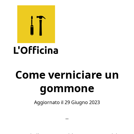
Skip
Skip
Skip
to
to
to
main
primary
footer
content
sidebar
L'Officina
Un
Sito
Come verniciare un
per
gommone
Imparare
Aggiornato il
29 Giugno 2023