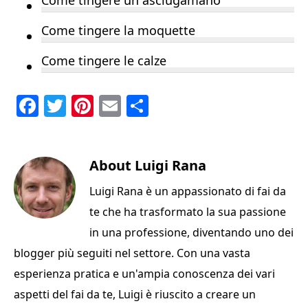
Come tingere un asciugamano
Come tingere la moquette
Come tingere le calze
F
T
Pi
E
C
a
w
n
m
o
c
it
te
ai
n
e
te
About
re
l
Luigi Rana
di
b
r
st
vi
Luigi Rana è un appassionato di fai da
o
di
te che ha trasformato la sua passione
o
in una professione, diventando uno dei
k
blogger più seguiti nel settore. Con una vasta
esperienza pratica e un'ampia conoscenza dei vari
aspetti del fai da te, Luigi è riuscito a creare un