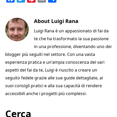
a
w
n
m
o
c
it
te
ai
n
e
te
About
re
l
Luigi Rana
di
b
r
st
vi
Luigi Rana è un appassionato di fai da
o
di
te che ha trasformato la sua passione
o
in una professione, diventando uno dei
k
blogger più seguiti nel settore. Con una vasta
esperienza pratica e un'ampia conoscenza dei vari
aspetti del fai da te, Luigi è riuscito a creare un
seguito fedele grazie alle sue guide dettagliate, ai
suoi consigli pratici e alla sua capacità di rendere
accessibili anche i progetti più complessi.
Primary
Cerca