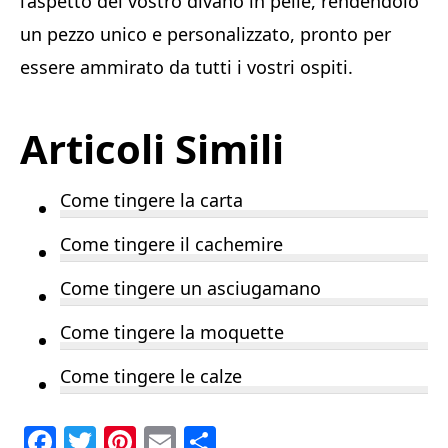
l’aspetto del vostro divano in pelle, rendendolo
un pezzo unico e personalizzato, pronto per
essere ammirato da tutti i vostri ospiti.
Articoli Simili
Come tingere la carta
Come tingere il cachemire
Come tingere un asciugamano
Come tingere la moquette
Come tingere le calze
F
T
Pi
E
C