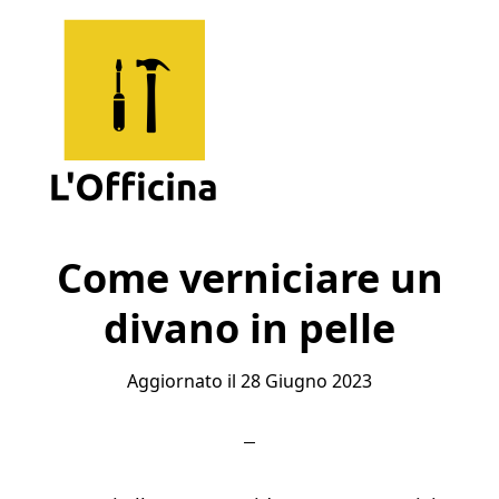
Skip
Skip
Skip
to
to
to
main
primary
footer
content
sidebar
L'Officina
Un
Sito
Come verniciare un
per
divano in pelle
Imparare
Aggiornato il
28 Giugno 2023