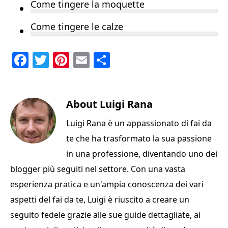
Come tingere la moquette
Come tingere le calze
F
T
Pi
E
C
a
w
n
m
o
c
it
te
ai
n
e
te
About
re
l
Luigi Rana
di
b
r
st
vi
Luigi Rana è un appassionato di fai da
o
di
te che ha trasformato la sua passione
o
in una professione, diventando uno dei
k
blogger più seguiti nel settore. Con una vasta
esperienza pratica e un'ampia conoscenza dei vari
aspetti del fai da te, Luigi è riuscito a creare un
seguito fedele grazie alle sue guide dettagliate, ai