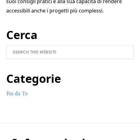
suoi consigli pratici e alla sua capacità di rendere
accessibili anche i progetti più complessi.
Primary
Cerca
Sidebar
Search
this
website
Categorie
Fai da Te