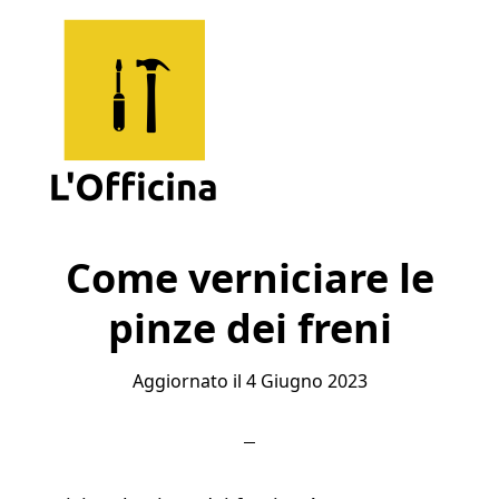
Skip
Skip
Skip
to
to
to
main
primary
footer
content
sidebar
L'Officina
Un
Sito
Come verniciare le
per
pinze dei freni
Imparare
Aggiornato il
4 Giugno 2023