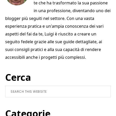
o
di
te che ha trasformato la sua passione
o
in una professione, diventando uno dei
k
blogger più seguiti nel settore. Con una vasta
esperienza pratica e un'ampia conoscenza dei vari
aspetti del fai da te, Luigi è riuscito a creare un
seguito fedele grazie alle sue guide dettagliate, ai
suoi consigli pratici e alla sua capacità di rendere
accessibili anche i progetti più complessi.
Primary
Cerca
Sidebar
Search
this
website
Categorie