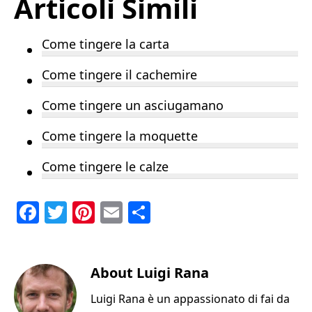
Articoli Simili
Come tingere la carta
Come tingere il cachemire
Come tingere un asciugamano
Come tingere la moquette
Come tingere le calze
F
T
Pi
E
C
a
w
n
m
o
c
it
te
ai
n
e
te
About
re
l
Luigi Rana
di
b
r
st
vi
Luigi Rana è un appassionato di fai da