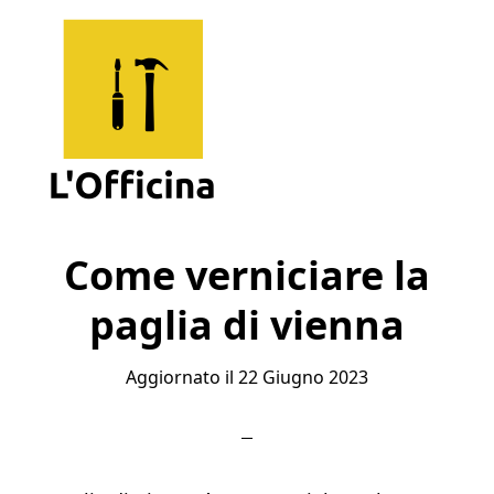
Skip
Skip
Skip
to
to
to
main
primary
footer
content
sidebar
L'Officina
Un
Sito
Come verniciare la
per
paglia di vienna
Imparare
Aggiornato il
22 Giugno 2023