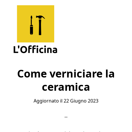
Skip
Skip
Skip
to
to
to
main
primary
footer
content
sidebar
L'Officina
Un
Sito
Come verniciare la
per
ceramica
Imparare
Aggiornato il
22 Giugno 2023