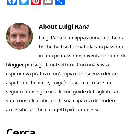
F
T
Pi
E
C
a
w
n
m
o
c
it
te
ai
n
e
te
About
re
l
Luigi Rana
di
b
r
st
vi
Luigi Rana è un appassionato di fai da
o
di
te che ha trasformato la sua passione
o
in una professione, diventando uno dei
k
blogger più seguiti nel settore. Con una vasta
esperienza pratica e un'ampia conoscenza dei vari
aspetti del fai da te, Luigi è riuscito a creare un
seguito fedele grazie alle sue guide dettagliate, ai
suoi consigli pratici e alla sua capacità di rendere
accessibili anche i progetti più complessi.
Primary
Cerca