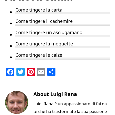
Come tingere la carta
Come tingere il cachemire
Come tingere un asciugamano
Come tingere la moquette
Come tingere le calze
F
T
Pi
E
C
a
w
n
m
o
c
it
te
ai
n
e
te
About
re
l
Luigi Rana
di
b
r
st
vi
Luigi Rana è un appassionato di fai da
o
di
te che ha trasformato la sua passione