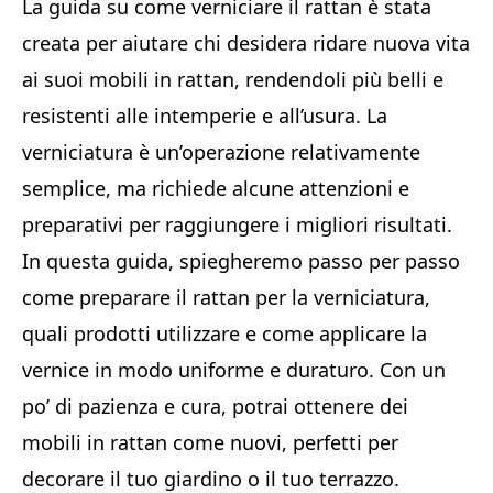
La guida su come verniciare il rattan è stata
creata per aiutare chi desidera ridare nuova vita
ai suoi mobili in rattan, rendendoli più belli e
resistenti alle intemperie e all’usura. La
verniciatura è un’operazione relativamente
semplice, ma richiede alcune attenzioni e
preparativi per raggiungere i migliori risultati.
In questa guida, spiegheremo passo per passo
come preparare il rattan per la verniciatura,
quali prodotti utilizzare e come applicare la
vernice in modo uniforme e duraturo. Con un
po’ di pazienza e cura, potrai ottenere dei
mobili in rattan come nuovi, perfetti per
decorare il tuo giardino o il tuo terrazzo.