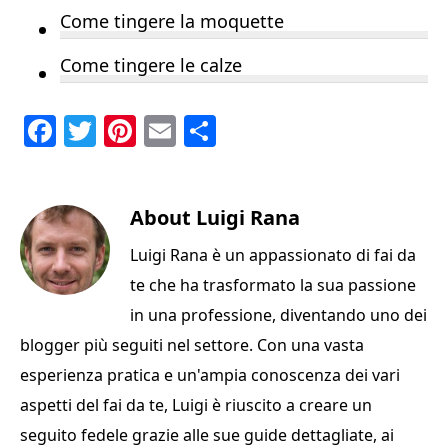
Come tingere la moquette
Come tingere le calze
F
T
Pi
E
C
a
w
n
m
o
c
it
te
ai
n
e
te
About
re
l
Luigi Rana
di
b
r
st
vi
Luigi Rana è un appassionato di fai da
o
di
te che ha trasformato la sua passione
o
in una professione, diventando uno dei
k
blogger più seguiti nel settore. Con una vasta
esperienza pratica e un'ampia conoscenza dei vari
aspetti del fai da te, Luigi è riuscito a creare un
seguito fedele grazie alle sue guide dettagliate, ai