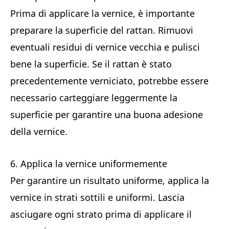
Prima di applicare la vernice, è importante
preparare la superficie del rattan. Rimuovi
eventuali residui di vernice vecchia e pulisci
bene la superficie. Se il rattan è stato
precedentemente verniciato, potrebbe essere
necessario carteggiare leggermente la
superficie per garantire una buona adesione
della vernice.
6. Applica la vernice uniformemente
Per garantire un risultato uniforme, applica la
vernice in strati sottili e uniformi. Lascia
asciugare ogni strato prima di applicare il