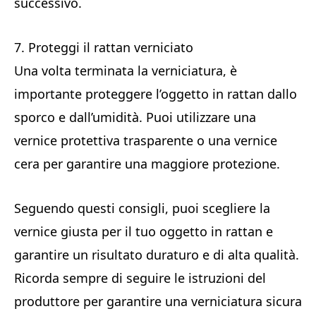
successivo.
7. Proteggi il rattan verniciato
Una volta terminata la verniciatura, è
importante proteggere l’oggetto in rattan dallo
sporco e dall’umidità. Puoi utilizzare una
vernice protettiva trasparente o una vernice
cera per garantire una maggiore protezione.
Seguendo questi consigli, puoi scegliere la
vernice giusta per il tuo oggetto in rattan e
garantire un risultato duraturo e di alta qualità.
Ricorda sempre di seguire le istruzioni del
produttore per garantire una verniciatura sicura