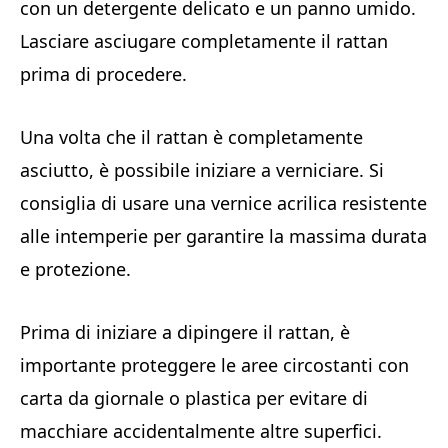
con un detergente delicato e un panno umido.
Lasciare asciugare completamente il rattan
prima di procedere.
Una volta che il rattan è completamente
asciutto, è possibile iniziare a verniciare. Si
consiglia di usare una vernice acrilica resistente
alle intemperie per garantire la massima durata
e protezione.
Prima di iniziare a dipingere il rattan, è
importante proteggere le aree circostanti con
carta da giornale o plastica per evitare di
macchiare accidentalmente altre superfici.