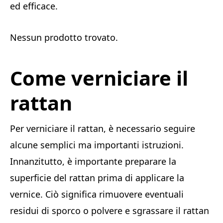
ed efficace.
Nessun prodotto trovato.
Come verniciare il
rattan
Per verniciare il rattan, è necessario seguire
alcune semplici ma importanti istruzioni.
Innanzitutto, è importante preparare la
superficie del rattan prima di applicare la
vernice. Ciò significa rimuovere eventuali
residui di sporco o polvere e sgrassare il rattan