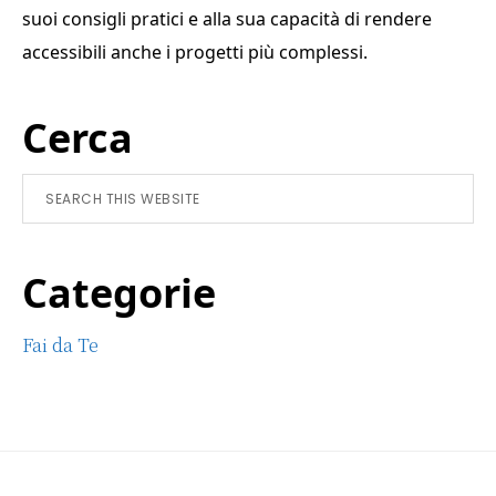
suoi consigli pratici e alla sua capacità di rendere
accessibili anche i progetti più complessi.
Primary
Cerca
Sidebar
Search
this
website
Categorie
Fai da Te