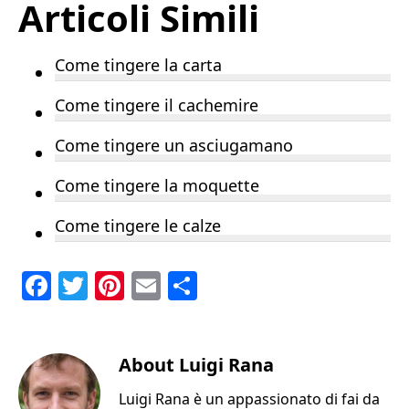
Articoli Simili
Come tingere la carta
Come tingere il cachemire
Come tingere un asciugamano
Come tingere la moquette
Come tingere le calze
F
T
Pi
E
C
a
w
n
m
o
c
it
te
ai
n
e
te
About
re
l
Luigi Rana
di
b
r
st
vi
Luigi Rana è un appassionato di fai da