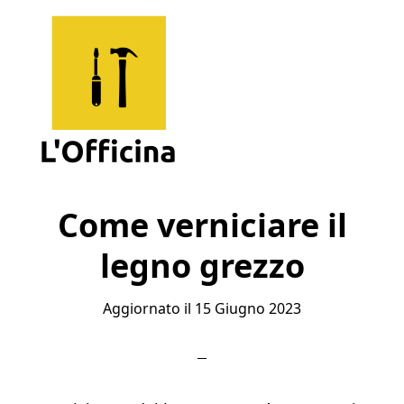
Skip
Skip
Skip
to
to
to
main
primary
footer
content
sidebar
L'Officina
Un
Sito
Come verniciare il
per
legno grezzo
Imparare
Aggiornato il
15 Giugno 2023