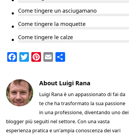
Come tingere un asciugamano
Come tingere la moquette
Come tingere le calze
F
T
Pi
E
C
a
w
n
m
o
c
it
te
ai
n
e
te
About
re
l
Luigi Rana
di
b
r
st
vi
Luigi Rana è un appassionato di fai da
o
di
te che ha trasformato la sua passione
o
in una professione, diventando uno dei
k
blogger più seguiti nel settore. Con una vasta
esperienza pratica e un'ampia conoscenza dei vari