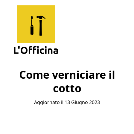
Skip
Skip
Skip
to
to
to
main
primary
footer
content
sidebar
L'Officina
Un
Sito
Come verniciare il
per
cotto
Imparare
Aggiornato il
13 Giugno 2023