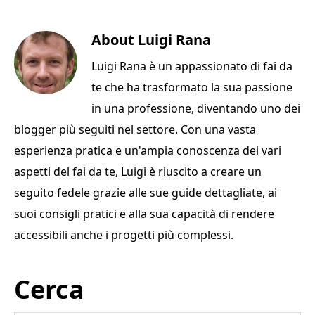
a
w
n
m
o
c
it
te
ai
n
e
te
About
re
l
Luigi Rana
di
b
r
st
vi
Luigi Rana è un appassionato di fai da
o
di
te che ha trasformato la sua passione
o
in una professione, diventando uno dei
k
blogger più seguiti nel settore. Con una vasta
esperienza pratica e un'ampia conoscenza dei vari
aspetti del fai da te, Luigi è riuscito a creare un
seguito fedele grazie alle sue guide dettagliate, ai
suoi consigli pratici e alla sua capacità di rendere
accessibili anche i progetti più complessi.
Primary
Cerca