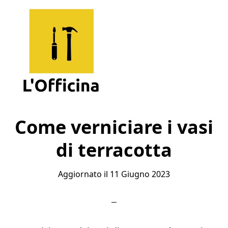
Skip
Skip
Skip
to
to
to
main
primary
footer
content
sidebar
L'Officina
Un
Sito
Come verniciare i vasi
per
di terracotta
Imparare
Aggiornato il
11 Giugno 2023