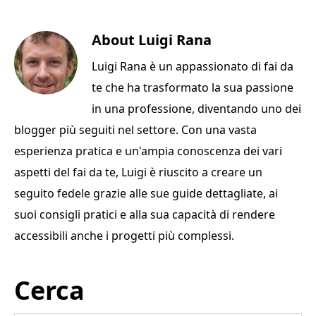
a
w
n
m
o
c
it
te
ai
n
e
te
About
re
l
Luigi Rana
di
b
r
st
vi
Luigi Rana è un appassionato di fai da
o
di
te che ha trasformato la sua passione
o
in una professione, diventando uno dei
k
blogger più seguiti nel settore. Con una vasta
esperienza pratica e un'ampia conoscenza dei vari
aspetti del fai da te, Luigi è riuscito a creare un
seguito fedele grazie alle sue guide dettagliate, ai
suoi consigli pratici e alla sua capacità di rendere
accessibili anche i progetti più complessi.
Primary
Cerca