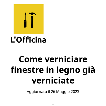
Skip
Skip
Skip
to
to
to
main
primary
footer
content
sidebar
L'Officina
Un
Sito
Come verniciare
per
finestre in legno già
Imparare
verniciate
Aggiornato il
26 Maggio 2023