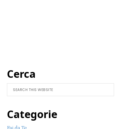
Primary
Cerca
Sidebar
Search
this
website
Categorie
Fai da Te