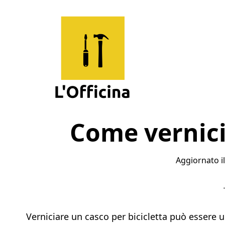
Skip
Skip
Skip
to
to
to
main
primary
footer
content
sidebar
L'Officina
Un
Come vernici
Sito
per
Imparare
Aggiornato i
Verniciare un casco per bicicletta può essere 