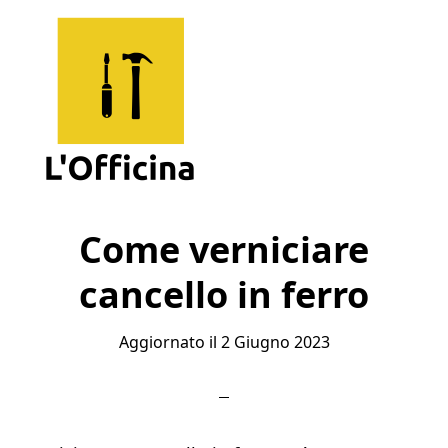
Skip
Skip
Skip
to
to
to
main
primary
footer
content
sidebar
L'Officina
Un
Sito
Come verniciare
per
cancello in ferro
Imparare
Aggiornato il
2 Giugno 2023