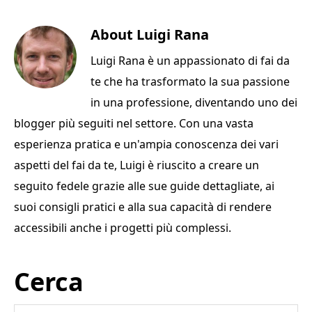
c
it
te
ai
n
e
te
About
re
l
Luigi Rana
di
b
r
st
vi
Luigi Rana è un appassionato di fai da
o
di
te che ha trasformato la sua passione
o
in una professione, diventando uno dei
k
blogger più seguiti nel settore. Con una vasta
esperienza pratica e un'ampia conoscenza dei vari
aspetti del fai da te, Luigi è riuscito a creare un
seguito fedele grazie alle sue guide dettagliate, ai
suoi consigli pratici e alla sua capacità di rendere
accessibili anche i progetti più complessi.
Primary
Cerca