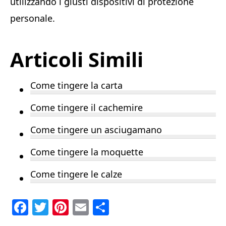
utilizzando i giusti dispositivi di protezione
personale.
Articoli Simili
Come tingere la carta
Come tingere il cachemire
Come tingere un asciugamano
Come tingere la moquette
Come tingere le calze
F
T
Pi
E
C
a
w
n
m
o