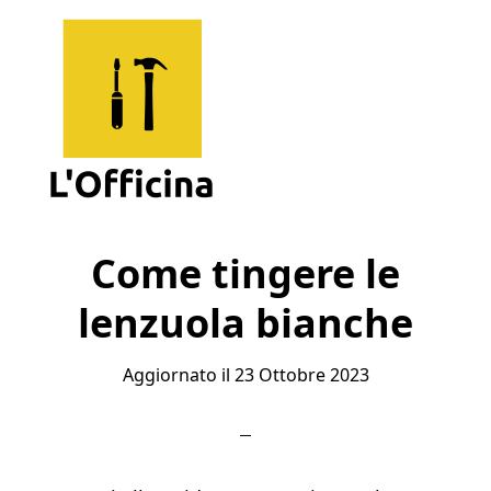
Skip
Skip
Skip
to
to
to
main
primary
footer
content
sidebar
L'Officina
Un
Sito
Come tingere le
per
lenzuola bianche
Imparare
Aggiornato il
23 Ottobre 2023