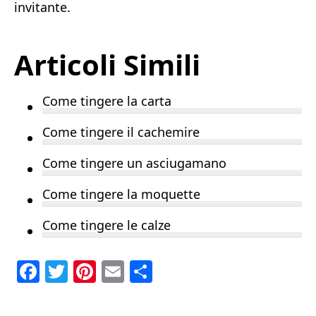
invitante.
Articoli Simili
Come tingere la carta
Come tingere il cachemire
Come tingere un asciugamano
Come tingere la moquette
Come tingere le calze
F
T
Pi
E
C
a
w
n
m
o