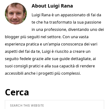
c
it
te
ai
n
e
te
About
re
l
Luigi Rana
di
b
r
st
vi
Luigi Rana è un appassionato di fai da
o
di
te che ha trasformato la sua passione
o
in una professione, diventando uno dei
k
blogger più seguiti nel settore. Con una vasta
esperienza pratica e un'ampia conoscenza dei vari
aspetti del fai da te, Luigi è riuscito a creare un
seguito fedele grazie alle sue guide dettagliate, ai
suoi consigli pratici e alla sua capacità di rendere
accessibili anche i progetti più complessi.
Primary
Cerca
Sidebar
Search