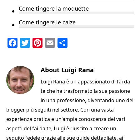
Come tingere la moquette
Come tingere le calze
F
T
Pi
E
C
a
w
n
m
o
c
it
te
ai
n
e
te
About
re
l
Luigi Rana
di
b
r
st
vi
Luigi Rana è un appassionato di fai da
o
di
te che ha trasformato la sua passione
o
in una professione, diventando uno dei
k
blogger più seguiti nel settore. Con una vasta
esperienza pratica e un'ampia conoscenza dei vari
aspetti del fai da te, Luigi è riuscito a creare un
seguito fedele grazie alle sue guide dettagliate, ai