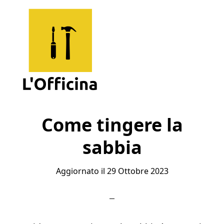
Skip
Skip
Skip
to
to
to
main
primary
footer
content
sidebar
L'Officina
Un
Sito
Come tingere la
per
sabbia
Imparare
Aggiornato il
29 Ottobre 2023