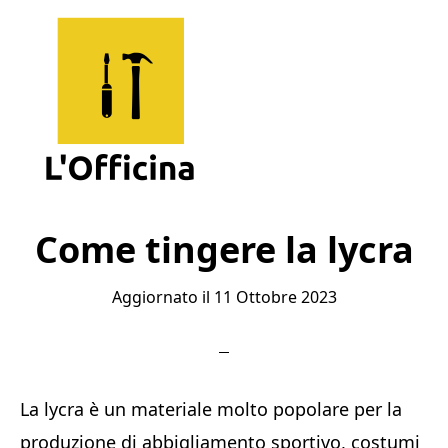
Skip
Skip
Skip
to
to
to
main
primary
footer
content
sidebar
L'Officina
Un
Sito
Come tingere la lycra
per
Aggiornato il
11 Ottobre 2023
Imparare
La lycra è un materiale molto popolare per la
produzione di abbigliamento sportivo, costumi