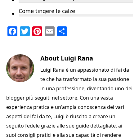
Come tingere le calze
F
T
Pi
E
C
a
w
n
m
o
c
it
te
ai
n
e
te
About
re
l
Luigi Rana
di
b
r
st
vi
Luigi Rana è un appassionato di fai da
o
di
te che ha trasformato la sua passione
o
in una professione, diventando uno dei
k
blogger più seguiti nel settore. Con una vasta
esperienza pratica e un'ampia conoscenza dei vari
aspetti del fai da te, Luigi è riuscito a creare un
seguito fedele grazie alle sue guide dettagliate, ai
suoi consigli pratici e alla sua capacità di rendere